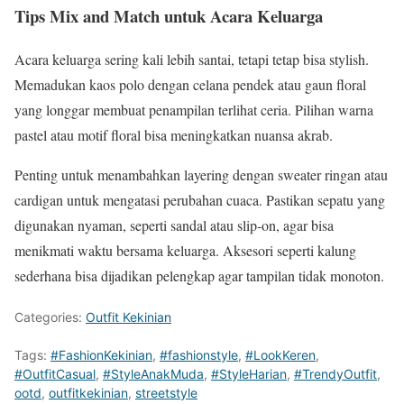
Tips Mix and Match untuk Acara Keluarga
Acara keluarga sering kali lebih santai, tetapi tetap bisa stylish.
Memadukan kaos polo dengan celana pendek atau gaun floral
yang longgar membuat penampilan terlihat ceria. Pilihan warna
pastel atau motif floral bisa meningkatkan nuansa akrab.
Penting untuk menambahkan layering dengan sweater ringan atau
cardigan untuk mengatasi perubahan cuaca. Pastikan sepatu yang
digunakan nyaman, seperti sandal atau slip-on, agar bisa
menikmati waktu bersama keluarga. Aksesori seperti kalung
sederhana bisa dijadikan pelengkap agar tampilan tidak monoton.
Categories:
Outfit Kekinian
Tags:
#FashionKekinian
,
#fashionstyle
,
#LookKeren
,
#OutfitCasual
,
#StyleAnakMuda
,
#StyleHarian
,
#TrendyOutfit
,
ootd
,
outfitkekinian
,
streetstyle