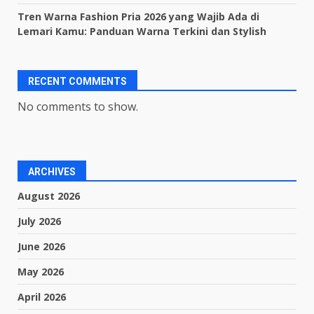
Tren Warna Fashion Pria 2026 yang Wajib Ada di
Lemari Kamu: Panduan Warna Terkini dan Stylish
RECENT COMMENTS
No comments to show.
ARCHIVES
August 2026
July 2026
June 2026
May 2026
April 2026