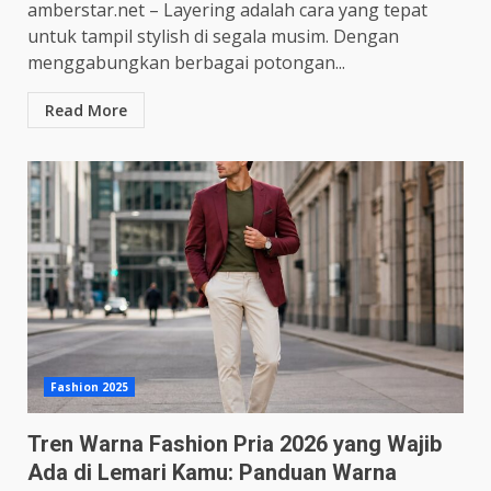
amberstar.net – Layering adalah cara yang tepat
untuk tampil stylish di segala musim. Dengan
menggabungkan berbagai potongan...
Read More
Fashion 2025
Tren Warna Fashion Pria 2026 yang Wajib
Ada di Lemari Kamu: Panduan Warna