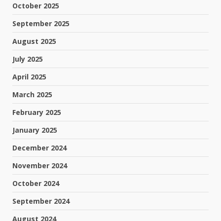
October 2025
September 2025
August 2025
July 2025
April 2025
March 2025
February 2025
January 2025
December 2024
November 2024
October 2024
September 2024
August 2024