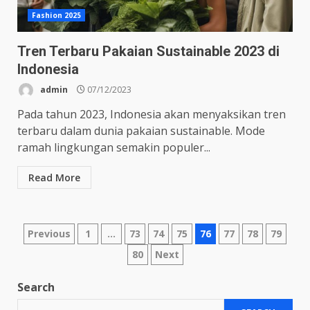
Fashion 2025
Tren Terbaru Pakaian Sustainable 2023 di
Indonesia
admin
07/12/2023
Pada tahun 2023, Indonesia akan menyaksikan tren
terbaru dalam dunia pakaian sustainable. Mode
ramah lingkungan semakin populer...
Read More
Posts
Previous
1
…
73
74
75
76
77
78
79
80
Next
pagination
Search