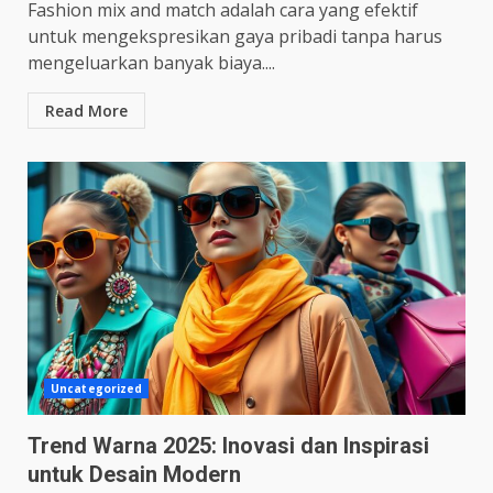
Fashion mix and match adalah cara yang efektif
untuk mengekspresikan gaya pribadi tanpa harus
mengeluarkan banyak biaya....
Read More
Uncategorized
Trend Warna 2025: Inovasi dan Inspirasi
untuk Desain Modern