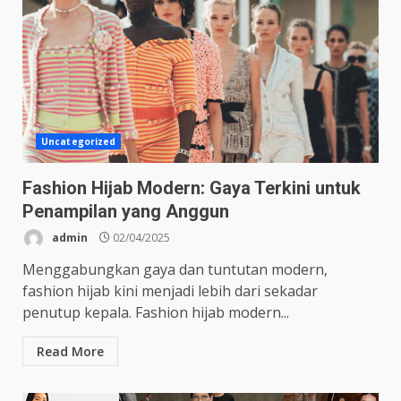
Uncategorized
Fashion Hijab Modern: Gaya Terkini untuk
Penampilan yang Anggun
admin
02/04/2025
Menggabungkan gaya dan tuntutan modern,
fashion hijab kini menjadi lebih dari sekadar
penutup kepala. Fashion hijab modern...
Read More