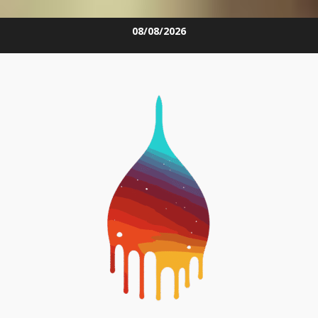
Skip
08/08/2026
to
content