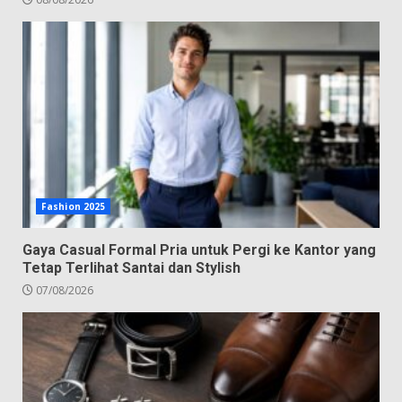
Fashion 2025
Gaya Casual Formal Pria untuk Pergi ke Kantor yang
Tetap Terlihat Santai dan Stylish
07/08/2026