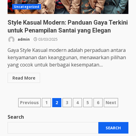
Uncategorized
Style Kasual Modern: Panduan Gaya Terkini
untuk Penampilan Santai yang Elegan
admin
03/03/2025
Gaya Style Kasual modern adalah perpaduan antara
kenyamanan dan keanggunan, menawarkan pilihan
yang cocok untuk berbagai kesempatan....
Read More
Posts
Previous
1
2
3
4
5
6
Next
pagination
Search
SEARCH