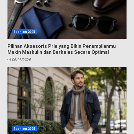
Fashion 2025
Pilihan Aksesoris Pria yang Bikin Penampilanmu
Makin Maskulin dan Berkelas Secara Optimal
06/08/2026
Fashion 2025