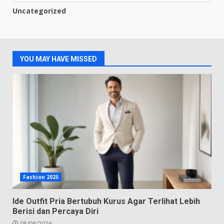
Uncategorized
YOU MAY HAVE MISSED
Fashion 2025
Ide Outfit Pria Bertubuh Kurus Agar Terlihat Lebih
Berisi dan Percaya Diri
08/08/2026