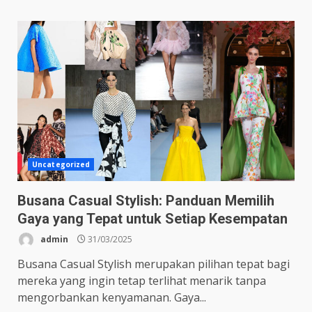
Uncategorized
Busana Casual Stylish: Panduan Memilih
Gaya yang Tepat untuk Setiap Kesempatan
admin
31/03/2025
Busana Casual Stylish merupakan pilihan tepat bagi
mereka yang ingin tetap terlihat menarik tanpa
mengorbankan kenyamanan. Gaya...