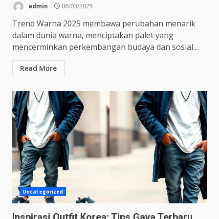
admin
06/03/2025
Trend Warna 2025 membawa perubahan menarik
dalam dunia warna, menciptakan palet yang
mencerminkan perkembangan budaya dan sosial....
Read More
Uncategorized
Inspirasi Outfit Korea: Tips Gaya Terbaru