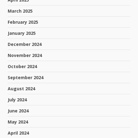
March 2025
February 2025
January 2025
December 2024
November 2024
October 2024
September 2024
August 2024
July 2024
June 2024
May 2024
April 2024