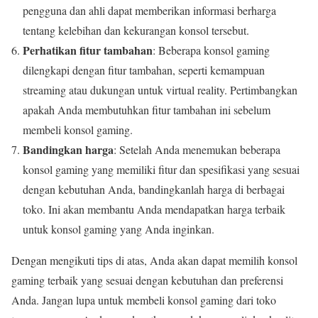
pengguna dan ahli dapat memberikan informasi berharga
tentang kelebihan dan kekurangan konsol tersebut.
Perhatikan fitur tambahan
: Beberapa konsol gaming
dilengkapi dengan fitur tambahan, seperti kemampuan
streaming atau dukungan untuk virtual reality. Pertimbangkan
apakah Anda membutuhkan fitur tambahan ini sebelum
membeli konsol gaming.
Bandingkan harga
: Setelah Anda menemukan beberapa
konsol gaming yang memiliki fitur dan spesifikasi yang sesuai
dengan kebutuhan Anda, bandingkanlah harga di berbagai
toko. Ini akan membantu Anda mendapatkan harga terbaik
untuk konsol gaming yang Anda inginkan.
Dengan mengikuti tips di atas, Anda akan dapat memilih konsol
gaming terbaik yang sesuai dengan kebutuhan dan preferensi
Anda. Jangan lupa untuk membeli konsol gaming dari toko