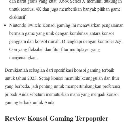
dan kartu grafis yang kuat. Xbox Series X memiliki dukungan
untuk resolusi 4K dan juga memberikan banyak pilihan game
eksklusif.
Nintendo Switch: Konsol gaming ini menawarkan pengalaman
bermain game yang unik dengan kombinasi antara konsol
genggam dan konsol rumah. Dilengkapi dengan kontroler Joy-
Con yang fleksibel dan fitur-fitur multiplayer yang
menyenangkan.
Demikianlah sebagian dari spesifikasi konsol gaming terbaik
untuk tahun 2023. Setiap konsol memiliki keunggulan dan fitur
yang berbeda, jadi penting untuk mempertimbangkan preferensi
pribadi Anda sebelum memutuskan mana yang menjadi konsol
gaming terbaik untuk Anda.
Review Konsol Gaming Terpopuler