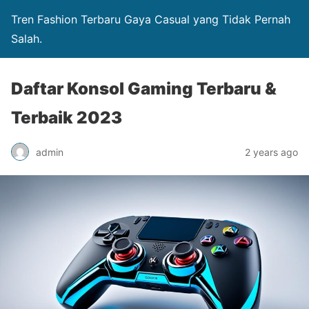
Tren Fashion Terbaru Gaya Casual yang Tidak Pernah
Salah.
Daftar Konsol Gaming Terbaru &
Terbaik 2023
admin
2 years ago