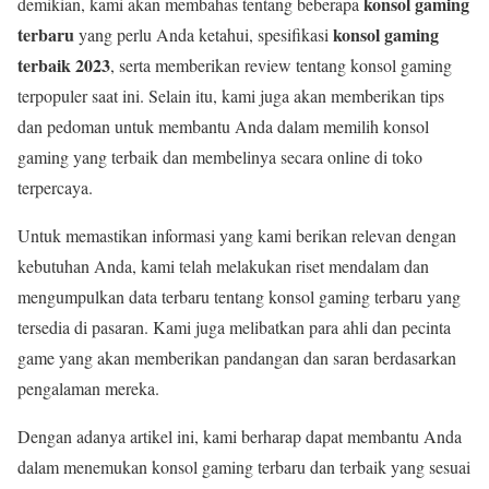
konsol gaming
demikian, kami akan membahas tentang beberapa
terbaru
konsol gaming
yang perlu Anda ketahui, spesifikasi
terbaik 2023
, serta memberikan review tentang konsol gaming
terpopuler saat ini. Selain itu, kami juga akan memberikan tips
dan pedoman untuk membantu Anda dalam memilih konsol
gaming yang terbaik dan membelinya secara online di toko
terpercaya.
Untuk memastikan informasi yang kami berikan relevan dengan
kebutuhan Anda, kami telah melakukan riset mendalam dan
mengumpulkan data terbaru tentang konsol gaming terbaru yang
tersedia di pasaran. Kami juga melibatkan para ahli dan pecinta
game yang akan memberikan pandangan dan saran berdasarkan
pengalaman mereka.
Dengan adanya artikel ini, kami berharap dapat membantu Anda
dalam menemukan konsol gaming terbaru dan terbaik yang sesuai