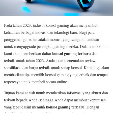
Pada tahun 2023, industri konsol gaming akan menyambut
kehadiran berbagai inovasi dan teknologi baru. Bagi para
penggemar game, ini adalah momen yang sangat dinantikan
untuk mengupgrade perangkat gaming mereka. Dalam artikel ini,
konsol gaming terbaru
kami akan memberikan daftar
dan
terbaik untuk tahun 2023. Anda akan menemukan review,
spesifikasi, dan harga terbaik untuk setiap konsol. Kami juga akan
memberikan tips memilih konsol gaming yang terbaik dan tempat
terpercaya untuk membeli secara online.
Tujuan kami adalah untuk memberikan informasi yang akurat dan
terbaru kepada Anda, sehingga Anda dapat membuat keputusan
konsol gaming terbaru
yang tepat dalam memilih
. Dengan