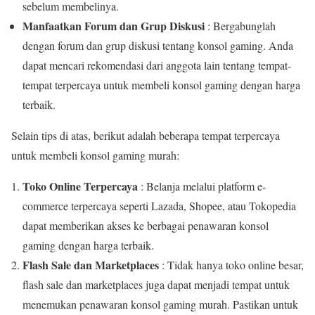
sebelum membelinya.
Manfaatkan Forum dan Grup Diskusi
: Bergabunglah
dengan forum dan grup diskusi tentang konsol gaming. Anda
dapat mencari rekomendasi dari anggota lain tentang tempat-
tempat terpercaya untuk membeli konsol gaming dengan harga
terbaik.
Selain tips di atas, berikut adalah beberapa tempat terpercaya
untuk membeli konsol gaming murah:
Toko Online Terpercaya
: Belanja melalui platform e-
commerce terpercaya seperti Lazada, Shopee, atau Tokopedia
dapat memberikan akses ke berbagai penawaran konsol
gaming dengan harga terbaik.
Flash Sale dan Marketplaces
: Tidak hanya toko online besar,
flash sale dan marketplaces juga dapat menjadi tempat untuk
menemukan penawaran konsol gaming murah. Pastikan untuk