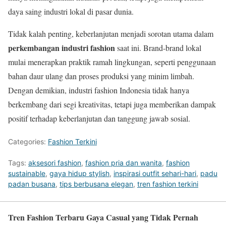
daya saing industri lokal di pasar dunia.
Tidak kalah penting, keberlanjutan menjadi sorotan utama dalam
perkembangan industri fashion
saat ini. Brand-brand lokal
mulai menerapkan praktik ramah lingkungan, seperti penggunaan
bahan daur ulang dan proses produksi yang minim limbah.
Dengan demikian, industri fashion Indonesia tidak hanya
berkembang dari segi kreativitas, tetapi juga memberikan dampak
positif terhadap keberlanjutan dan tanggung jawab sosial.
Categories:
Fashion Terkini
Tags:
aksesori fashion
,
fashion pria dan wanita
,
fashion
sustainable
,
gaya hidup stylish
,
inspirasi outfit sehari-hari
,
padu
padan busana
,
tips berbusana elegan
,
tren fashion terkini
Tren Fashion Terbaru Gaya Casual yang Tidak Pernah