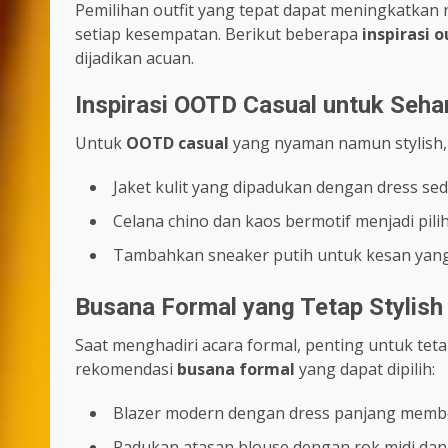
Pemilihan outfit yang tepat dapat meningkatkan r
setiap kesempatan. Berikut beberapa
inspirasi o
dijadikan acuan.
Inspirasi OOTD Casual untuk Sehar
Untuk
OOTD casual
yang nyaman namun stylish,
Jaket kulit yang dipadukan dengan dress se
Celana chino dan kaos bermotif menjadi pili
Tambahkan sneaker putih untuk kesan yang l
Busana Formal yang Tetap Stylish
Saat menghadiri acara formal, penting untuk teta
rekomendasi
busana formal
yang dapat dipilih:
Blazer modern dengan dress panjang member
Padukan atasan blouse dengan rok midi dan