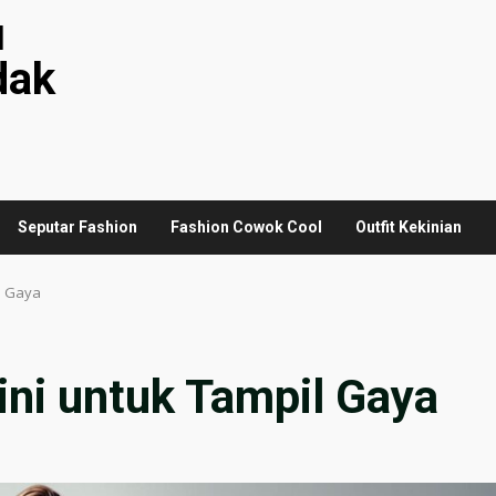
u
dak
Seputar Fashion
Fashion Cowok Cool
Outfit Kekinian
il Gaya
kini untuk Tampil Gaya