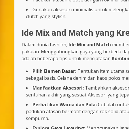
Gunakan aksesori minimalis untuk melengk
clutch yang stylish.
Ide Mix and Match yang Kre
Dalam dunia fashion,
Ide Mix and Match
memberi
pakaian. Menggabungkan gaya yang berbeda dapa
adalah beberapa tips untuk menciptakan
Kombin
Pilih Elemen Dasar:
Tentukan item utama sep
sebagai basis. Celana denim dan kaos polos mer
Manfaatkan Aksesori:
Tambahkan aksesori 
sentuhan akhir yang sesuai. Aksesori yang te
Perhatikan Warna dan Pola:
Cobalah untuk
padukan atasan bermotif dengan rok solid at
sempurna.
Explore Gaya Layering:
Menggunakan layeri