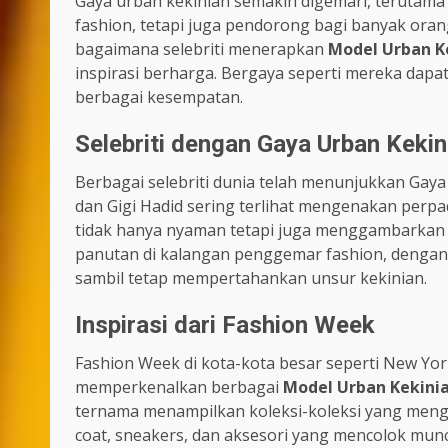
Gaya urban kekinian semakin digemari, terutama d
fashion, tetapi juga pendorong bagi banyak ora
bagaimana selebriti menerapkan
Model Urban K
inspirasi berharga. Bergaya seperti mereka dapat
berbagai kesempatan.
Selebriti dengan Gaya Urban Kekin
Berbagai selebriti dunia telah menunjukkan Gay
dan Gigi Hadid sering terlihat mengenakan perpa
tidak hanya nyaman tetapi juga menggambarkan 
panutan di kalangan penggemar fashion, dengan
sambil tetap mempertahankan unsur kekinian.
Inspirasi dari Fashion Week
Fashion Week di kota-kota besar seperti New York,
memperkenalkan berbagai
Model Urban Kekini
ternama menampilkan koleksi-koleksi yang mengin
coat, sneakers, dan aksesori yang mencolok mun