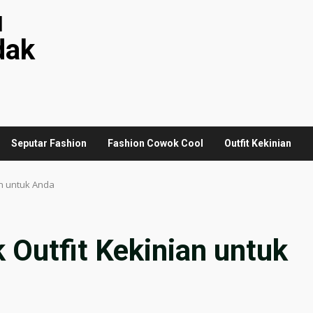
u
dak
Seputar Fashion
Fashion Cowok Cool
Outfit Kekinian
an untuk Anda
k Outfit Kekinian untuk