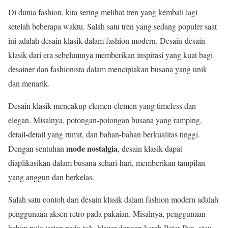
Di dunia fashion, kita sering melihat tren yang kembali lagi
setelah beberapa waktu. Salah satu tren yang sedang populer saat
ini adalah desain klasik dalam fashion modern. Desain-desain
klasik dari era sebelumnya memberikan inspirasi yang kuat bagi
desainer dan fashionista dalam menciptakan busana yang unik
dan menarik.
Desain klasik mencakup elemen-elemen yang timeless dan
elegan. Misalnya, potongan-potongan busana yang ramping,
detail-detail yang rumit, dan bahan-bahan berkualitas tinggi.
mode nostalgia
Dengan sentuhan
, desain klasik dapat
diaplikasikan dalam busana sehari-hari, memberikan tampilan
yang anggun dan berkelas.
Salah satu contoh dari desain klasik dalam fashion modern adalah
penggunaan aksen retro pada pakaian. Misalnya, penggunaan
bahan pola tartan pada rok, blazer dengan kerah Peter Pan, atau