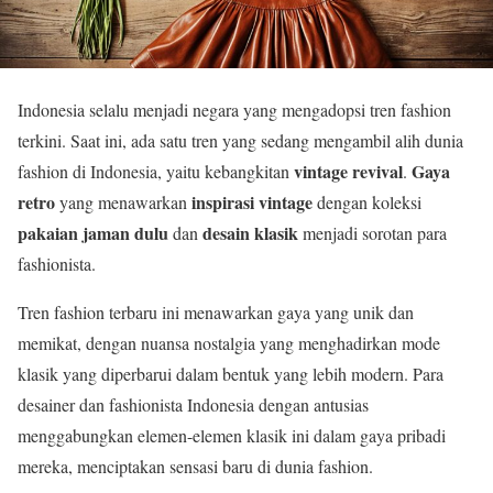
Indonesia selalu menjadi negara yang mengadopsi tren fashion
terkini. Saat ini, ada satu tren yang sedang mengambil alih dunia
vintage revival
Gaya
fashion di Indonesia, yaitu kebangkitan
.
retro
inspirasi vintage
yang menawarkan
dengan koleksi
pakaian jaman dulu
desain klasik
dan
menjadi sorotan para
fashionista.
Tren fashion terbaru ini menawarkan gaya yang unik dan
memikat, dengan nuansa nostalgia yang menghadirkan mode
klasik yang diperbarui dalam bentuk yang lebih modern. Para
desainer dan fashionista Indonesia dengan antusias
menggabungkan elemen-elemen klasik ini dalam gaya pribadi
mereka, menciptakan sensasi baru di dunia fashion.