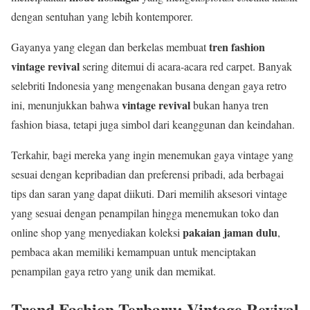
dengan sentuhan yang lebih kontemporer.
tren fashion
Gayanya yang elegan dan berkelas membuat
vintage revival
sering ditemui di acara-acara red carpet. Banyak
selebriti Indonesia yang mengenakan busana dengan gaya retro
vintage revival
ini, menunjukkan bahwa
bukan hanya tren
fashion biasa, tetapi juga simbol dari keanggunan dan keindahan.
Terkahir, bagi mereka yang ingin menemukan gaya vintage yang
sesuai dengan kepribadian dan preferensi pribadi, ada berbagai
tips dan saran yang dapat diikuti. Dari memilih aksesori vintage
yang sesuai dengan penampilan hingga menemukan toko dan
pakaian jaman dulu
online shop yang menyediakan koleksi
,
pembaca akan memiliki kemampuan untuk menciptakan
penampilan gaya retro yang unik dan memikat.
Trend Fashion Terbaru: Vintage Revival