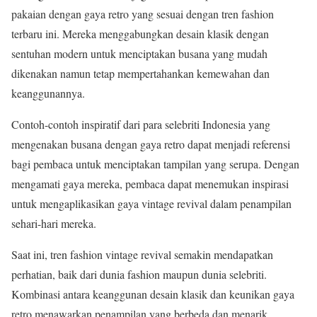
pakaian dengan gaya retro yang sesuai dengan tren fashion
terbaru ini. Mereka menggabungkan desain klasik dengan
sentuhan modern untuk menciptakan busana yang mudah
dikenakan namun tetap mempertahankan kemewahan dan
keanggunannya.
Contoh-contoh inspiratif dari para selebriti Indonesia yang
mengenakan busana dengan gaya retro dapat menjadi referensi
bagi pembaca untuk menciptakan tampilan yang serupa. Dengan
mengamati gaya mereka, pembaca dapat menemukan inspirasi
untuk mengaplikasikan gaya vintage revival dalam penampilan
sehari-hari mereka.
Saat ini, tren fashion vintage revival semakin mendapatkan
perhatian, baik dari dunia fashion maupun dunia selebriti.
Kombinasi antara keanggunan desain klasik dan keunikan gaya
retro menawarkan penampilan yang berbeda dan menarik.