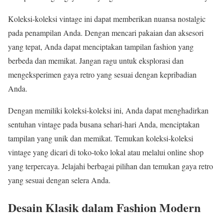
Koleksi-koleksi vintage ini dapat memberikan nuansa nostalgic
pada penampilan Anda. Dengan mencari pakaian dan aksesori
yang tepat, Anda dapat menciptakan tampilan fashion yang
berbeda dan memikat. Jangan ragu untuk eksplorasi dan
mengeksperimen gaya retro yang sesuai dengan kepribadian
Anda.
Dengan memiliki koleksi-koleksi ini, Anda dapat menghadirkan
sentuhan vintage pada busana sehari-hari Anda, menciptakan
tampilan yang unik dan memikat. Temukan koleksi-koleksi
vintage yang dicari di toko-toko lokal atau melalui online shop
yang terpercaya. Jelajahi berbagai pilihan dan temukan gaya retro
yang sesuai dengan selera Anda.
Desain Klasik dalam Fashion Modern