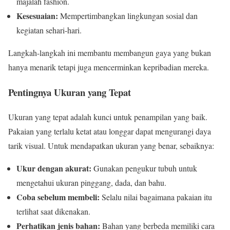
majalah fashion.
Kesesuaian:
Mempertimbangkan lingkungan sosial dan
kegiatan sehari-hari.
Langkah-langkah ini membantu membangun gaya yang bukan
hanya menarik tetapi juga mencerminkan kepribadian mereka.
Pentingnya Ukuran yang Tepat
Ukuran yang tepat adalah kunci untuk penampilan yang baik.
Pakaian yang terlalu ketat atau longgar dapat mengurangi daya
tarik visual. Untuk mendapatkan ukuran yang benar, sebaiknya:
Ukur dengan akurat:
Gunakan pengukur tubuh untuk
mengetahui ukuran pinggang, dada, dan bahu.
Coba sebelum membeli:
Selalu nilai bagaimana pakaian itu
terlihat saat dikenakan.
Perhatikan jenis bahan:
Bahan yang berbeda memiliki cara