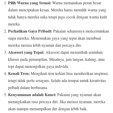
Pilih Warna yang Sesuai:
Warna memainkan peran besar
dalam menciptakan kesan. Mereka harus memilih warna yang
tidak hanya mereka suka tetapi juga cocok dengan warna kulit
mereka.
Perhatikan Gaya Pribadi:
Pakaian seharusnya mencerminkan
siapa mereka. Menemukan gaya yang tepat akan membuat
mereka merasa lebih nyaman dan percaya diri.
Aksesori yang Tepat:
Aksesori dapat menambah sentuhan
khusus pada penampilan. Misalnya, jam tangan, kalung, atau
topi dapat menonjolkan gaya individu.
Kenali Tren:
Mengikuti tren terkini bisa memberikan inspirasi,
tetapi tidak perlu seragam. Selalu ada tempat untuk kreativitas
pribadi dalam berbusana.
Kenyamanan adalah Kunci:
Pakaian yang nyaman akan
meningkatkan rasa percaya diri. Jika merasa nyaman, mereka
akan mampu menampilkan diri dengan lebih baik.