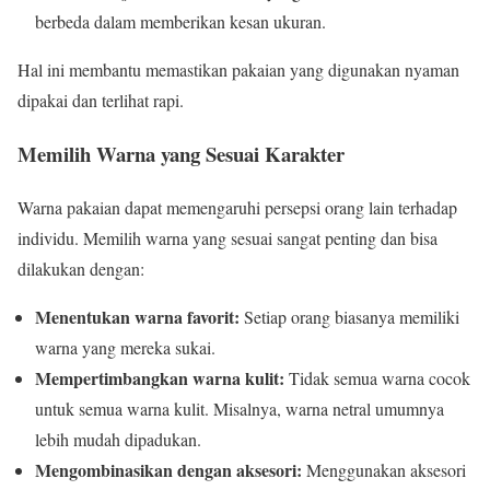
berbeda dalam memberikan kesan ukuran.
Hal ini membantu memastikan pakaian yang digunakan nyaman
dipakai dan terlihat rapi.
Memilih Warna yang Sesuai Karakter
Warna pakaian dapat memengaruhi persepsi orang lain terhadap
individu. Memilih warna yang sesuai sangat penting dan bisa
dilakukan dengan:
Menentukan warna favorit:
Setiap orang biasanya memiliki
warna yang mereka sukai.
Mempertimbangkan warna kulit:
Tidak semua warna cocok
untuk semua warna kulit. Misalnya, warna netral umumnya
lebih mudah dipadukan.
Mengombinasikan dengan aksesori:
Menggunakan aksesori