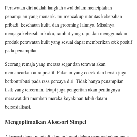
Perawatan diri adalah langkah awal dalam menciptakan
penampilan yang menarik. Ini mencakup rutinitas kebersihan
pribadi, kesehatan kulit, dan grooming lainnya. Misalnya,
menjaga kebersihan kuku, rambut yang rapi, dan menggunakan
produk perawatan kulit yang sesuai dapat memberikan efek positif
pada penampilan.
Seorang remaja yang merasa segar dan terawat akan
memancarkan aura positif. Pakaian yang cocok dan bersih juga
berkontribusi pada rasa percaya diri. Tidak hanya penampilan
fisik yang tercermin, tetapi juga pengertian akan pentingnya
merawat diri memberi mereka keyakinan lebih dalam
bersosialisasi.
Mengoptimalkan Aksesori Simpel
Aksesori dapat menjadi elemen kunci dalam meningkatkan gaya.