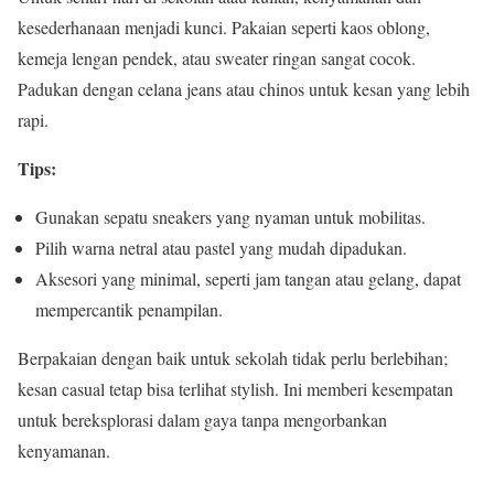
kesederhanaan menjadi kunci. Pakaian seperti kaos oblong,
kemeja lengan pendek, atau sweater ringan sangat cocok.
Padukan dengan celana jeans atau chinos untuk kesan yang lebih
rapi.
Tips:
Gunakan sepatu sneakers yang nyaman untuk mobilitas.
Pilih warna netral atau pastel yang mudah dipadukan.
Aksesori yang minimal, seperti jam tangan atau gelang, dapat
mempercantik penampilan.
Berpakaian dengan baik untuk sekolah tidak perlu berlebihan;
kesan casual tetap bisa terlihat stylish. Ini memberi kesempatan
untuk bereksplorasi dalam gaya tanpa mengorbankan
kenyamanan.