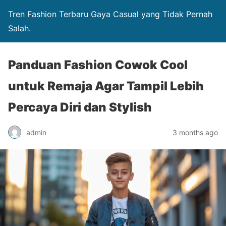
Tren Fashion Terbaru Gaya Casual yang Tidak Pernah
Salah.
Panduan Fashion Cowok Cool
untuk Remaja Agar Tampil Lebih
Percaya Diri dan Stylish
admin
3 months ago