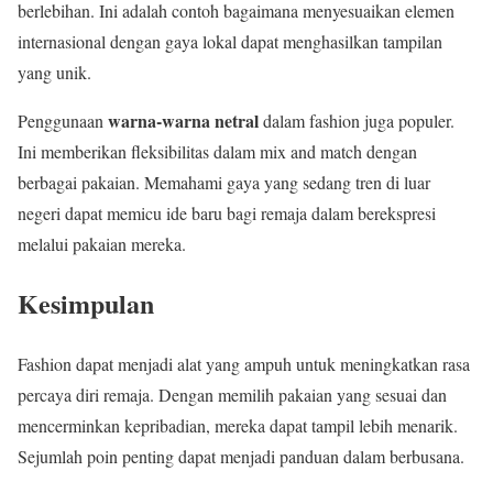
berlebihan. Ini adalah contoh bagaimana menyesuaikan elemen
internasional dengan gaya lokal dapat menghasilkan tampilan
yang unik.
warna-warna netral
Penggunaan
dalam fashion juga populer.
Ini memberikan fleksibilitas dalam mix and match dengan
berbagai pakaian. Memahami gaya yang sedang tren di luar
negeri dapat memicu ide baru bagi remaja dalam berekspresi
melalui pakaian mereka.
Kesimpulan
Fashion dapat menjadi alat yang ampuh untuk meningkatkan rasa
percaya diri remaja. Dengan memilih pakaian yang sesuai dan
mencerminkan kepribadian, mereka dapat tampil lebih menarik.
Sejumlah poin penting dapat menjadi panduan dalam berbusana.