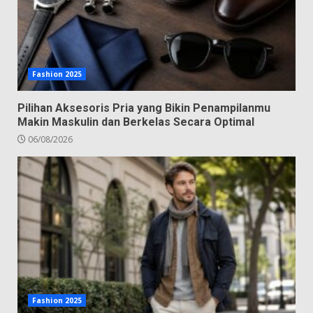
Fashion 2025
Pilihan Aksesoris Pria yang Bikin Penampilanmu
Makin Maskulin dan Berkelas Secara Optimal
06/08/2026
Fashion 2025