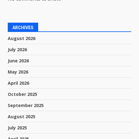
ARCHIVES
August 2026
July 2026
June 2026
May 2026
April 2026
October 2025
September 2025
August 2025
July 2025
April 2025