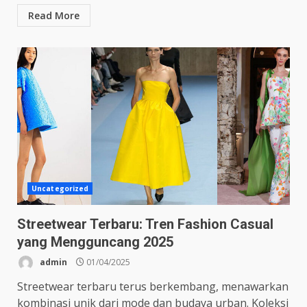
Read More
Uncategorized
Streetwear Terbaru: Tren Fashion Casual
yang Mengguncang 2025
admin
01/04/2025
Streetwear terbaru terus berkembang, menawarkan
kombinasi unik dari mode dan budaya urban. Koleksi