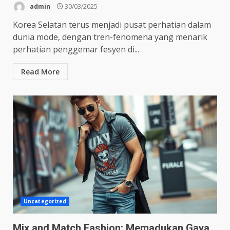
admin
30/03/2025
Korea Selatan terus menjadi pusat perhatian dalam
dunia mode, dengan tren-fenomena yang menarik
perhatian penggemar fesyen di...
Read More
Uncategorized
Mix and Match Fashion: Memadukan Gaya