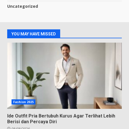
Uncategorized
YOU MAY HAVE MISSED
Fashion 2025
Ide Outfit Pria Bertubuh Kurus Agar Terlihat Lebih
Berisi dan Percaya Diri
08/08/2026