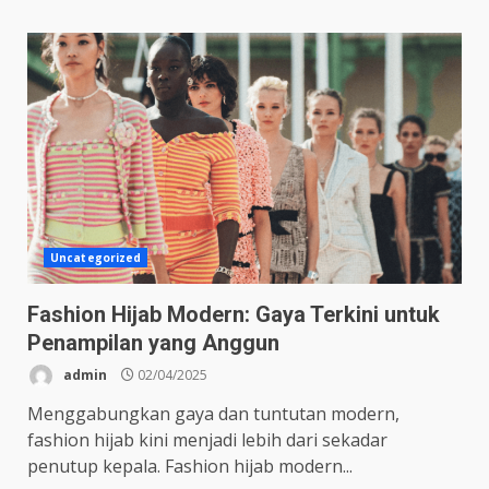
Uncategorized
Fashion Hijab Modern: Gaya Terkini untuk
Penampilan yang Anggun
admin
02/04/2025
Menggabungkan gaya dan tuntutan modern,
fashion hijab kini menjadi lebih dari sekadar
penutup kepala. Fashion hijab modern...