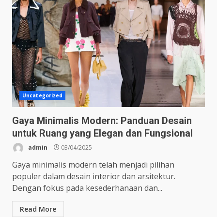
Uncategorized
Gaya Minimalis Modern: Panduan Desain
untuk Ruang yang Elegan dan Fungsional
admin
03/04/2025
Gaya minimalis modern telah menjadi pilihan
populer dalam desain interior dan arsitektur.
Dengan fokus pada kesederhanaan dan...
Read More