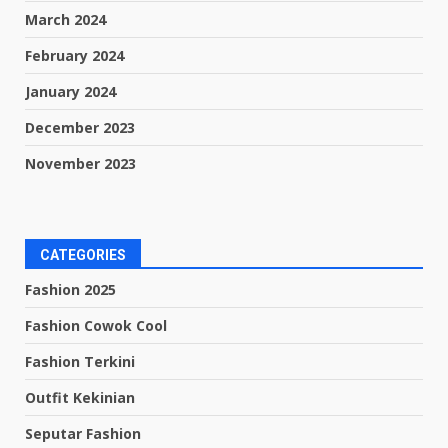
March 2024
February 2024
January 2024
December 2023
November 2023
CATEGORIES
Fashion 2025
Fashion Cowok Cool
Fashion Terkini
Outfit Kekinian
Seputar Fashion