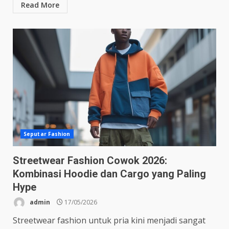
Read More
Seputar Fashion
Streetwear Fashion Cowok 2026:
Kombinasi Hoodie dan Cargo yang Paling
Hype
admin
17/05/2026
Streetwear fashion untuk pria kini menjadi sangat