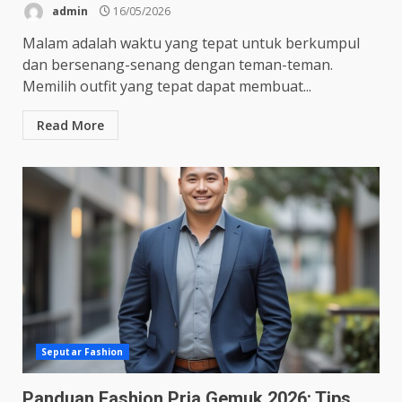
admin
16/05/2026
Malam adalah waktu yang tepat untuk berkumpul
dan bersenang-senang dengan teman-teman.
Memilih outfit yang tepat dapat membuat...
Read More
Seputar Fashion
Panduan Fashion Pria Gemuk 2026: Tips