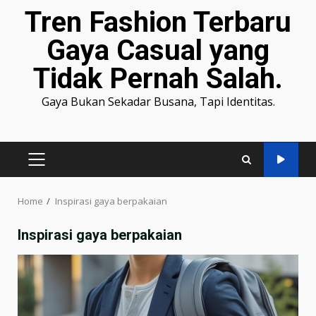
Tren Fashion Terbaru
Gaya Casual yang
Tidak Pernah Salah.
Gaya Bukan Sekadar Busana, Tapi Identitas.
PRIMARY
MENU
Home
Inspirasi gaya berpakaian
Inspirasi gaya berpakaian