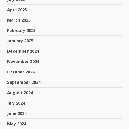
April 2025
March 2025
February 2025
January 2025
December 2024
November 2024
October 2024
September 2024
August 2024
July 2024
June 2024
May 2024