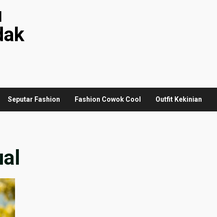
u
dak
Seputar Fashion
Fashion Cowok Cool
Outfit Kekinian
al