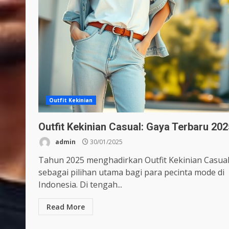
Outfit Kekinian
Outfit Kekinian Casual: Gaya Terbaru 202
admin
30/01/2025
Tahun 2025 menghadirkan Outfit Kekinian Casua
sebagai pilihan utama bagi para pecinta mode di
Indonesia. Di tengah...
Read More