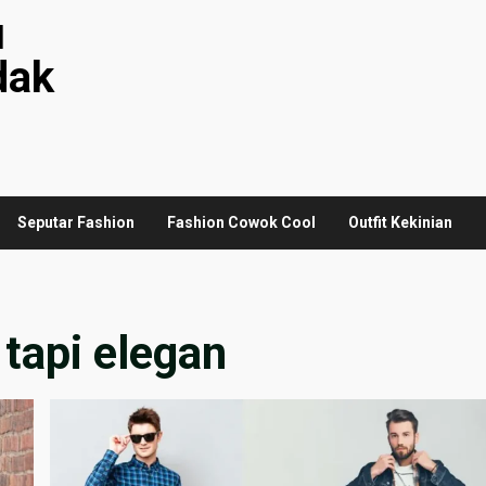
u
dak
Seputar Fashion
Fashion Cowok Cool
Outfit Kekinian
 tapi elegan