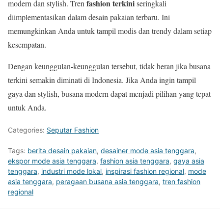
fashion terkini
modern dan stylish. Tren
seringkali
diimplementasikan dalam desain pakaian terbaru. Ini
memungkinkan Anda untuk tampil modis dan trendy dalam setiap
kesempatan.
Dengan keunggulan-keunggulan tersebut, tidak heran jika busana
terkini semakin diminati di Indonesia. Jika Anda ingin tampil
gaya dan stylish, busana modern dapat menjadi pilihan yang tepat
untuk Anda.
Categories:
Seputar Fashion
Tags:
berita desain pakaian
,
desainer mode asia tenggara
,
ekspor mode asia tenggara
,
fashion asia tenggara
,
gaya asia
tenggara
,
industri mode lokal
,
inspirasi fashion regional
,
mode
asia tenggara
,
peragaan busana asia tenggara
,
tren fashion
regional