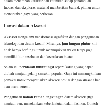
dalam menambah karakter dan keunikan setiap penampilan.
Inovasi dan eksplorasi material memberikan banyak pilihan untuk
menciptakan gaya yang berkesan.
Inovasi dalam Aksesori
Aksesori mengalami transformasi signifikan dengan penggunaan
jam tangan pintar
teknologi dan desain kreatif. Misalnya,
kini
tidak hanya berfungsi untuk menunjukkan waktu tetapi juga
memiliki fitur kesehatan dan kecerdasan buatan.
perhiasan multifungsi
Selain itu,
seperti kalung yang dapat
diubah menjadi gelang semakin populer. Gaya ini memungkinkan
pemakai untuk menyesuaikan aksesori sesuai dengan suasana hati
atau acara tertentu.
bahan ramah lingkungan
Penggunaan
dalam aksesori juga
menjadi tren, menekankan keberlanjutan dalam fashion. Contoh