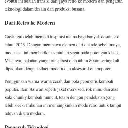
evolusi ini adalah transisi dari gaya retro ke modern dan pengaruh
teknologi dalam desain dan produksi busana.
Dari Retro ke Modern
Gaya retro telah menjadi inspirasi utama bagi banyak desainer di
tahun 2025. Dengan membawa elemen dari dekade sebelumnya,
mode saat ini memberikan sentuhan segar pada potongan klasik.
Misalnya, pakaian yang terinspirasi oleh tahun 80-an sering kali
dipadukan dengan siluet modern dan aksesori kontemporer.
Penggunaan warna-warna cerah dan pola geometris kembali
populer. Item stalwart seperti jaket oversized, rok mini, dan alas
kaki chunky kembali muncul, tetapi dengan pendekatan yang
lebih sleek. Imbuhan ini memungkinkan mode retro untuk tampil
relevan di era modern.
Pengaruh Teknologi