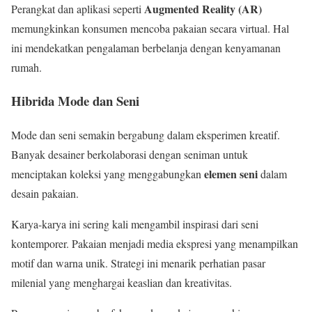
Augmented Reality (AR)
Perangkat dan aplikasi seperti
memungkinkan konsumen mencoba pakaian secara virtual. Hal
ini mendekatkan pengalaman berbelanja dengan kenyamanan
rumah.
Hibrida Mode dan Seni
Mode dan seni semakin bergabung dalam eksperimen kreatif.
Banyak desainer berkolaborasi dengan seniman untuk
elemen seni
menciptakan koleksi yang menggabungkan
dalam
desain pakaian.
Karya-karya ini sering kali mengambil inspirasi dari seni
kontemporer. Pakaian menjadi media ekspresi yang menampilkan
motif dan warna unik. Strategi ini menarik perhatian pasar
milenial yang menghargai keaslian dan kreativitas.