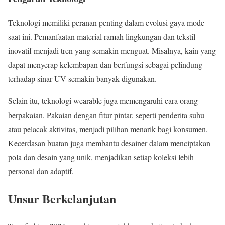
Teknologi memiliki peranan penting dalam evolusi gaya mode
saat ini. Pemanfaatan material ramah lingkungan dan tekstil
inovatif menjadi tren yang semakin menguat. Misalnya, kain yang
dapat menyerap kelembapan dan berfungsi sebagai pelindung
terhadap sinar UV semakin banyak digunakan.
Selain itu, teknologi wearable juga memengaruhi cara orang
berpakaian. Pakaian dengan fitur pintar, seperti penderita suhu
atau pelacak aktivitas, menjadi pilihan menarik bagi konsumen.
Kecerdasan buatan juga membantu desainer dalam menciptakan
pola dan desain yang unik, menjadikan setiap koleksi lebih
personal dan adaptif.
Unsur Berkelanjutan