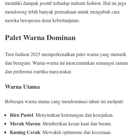
memiliki dampak positif terhadap industri fashion. Hal ini juga
mendorong lebih banyak perusahaan untuk mengubah cara
mereka beroperasi demi keberlanjutan.
Palet Warna Dominan
Tren fashion 2025 memperkenalkan palet warna yang menarik
dan beragam. Warna-warna ini mencerminkan semangat zaman
dan preferensi estetika masyarakat.
Warna Utama
Beberapa warna utama yang mendominasi tahun ini meliputi:
Biru Pastel
: Menyiratkan ketenangan dan kesejukan.
Merah Marun
: Memberikan kesan kuat dan berani.
Kuning Cerah
: Mewakili optimisme dan keceriaan.