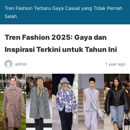
Tren Fashion Terbaru Gaya Casual yang Tidak Pernah
Salah.
Tren Fashion 2025: Gaya dan
Inspirasi Terkini untuk Tahun Ini
admin
1 year ago