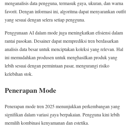
menganalisis data pengguna, termasuk gaya, ukuran, dan warna
favorit. Dengan informasi ini, algoritma dapat menyarankan outfit
yang sesuai dengan selera setiap pengguna.
Penggunaan AI dalam mode juga meningkatkan efisiensi dalam
rantai pasokan. Desainer dapat memprediksi tren berdasarkan
analisis data besar untuk menciptakan koleksi yang relevan. Hal
ini memudahkan produsen untuk menghasilkan produk yang
lebih sesuai dengan permintaan pasar, mengurangi risiko
kelebihan stok.
Penerapan Mode
Penerapan mode tren 2025 menunjukkan perkembangan yang
signifikan dalam variasi gaya berpakaian. Pengguna kini lebih
memilih kombinasi kenyamanan dan estetika.