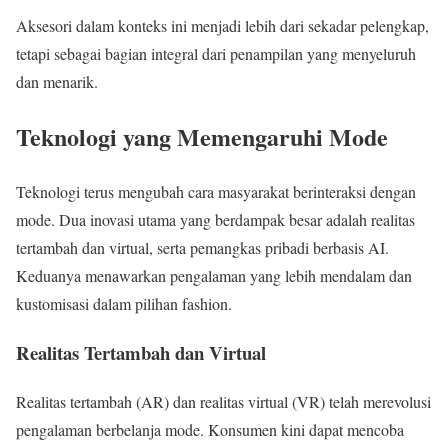
Aksesori dalam konteks ini menjadi lebih dari sekadar pelengkap,
tetapi sebagai bagian integral dari penampilan yang menyeluruh
dan menarik.
Teknologi yang Memengaruhi Mode
Teknologi terus mengubah cara masyarakat berinteraksi dengan
mode. Dua inovasi utama yang berdampak besar adalah realitas
tertambah dan virtual, serta pemangkas pribadi berbasis AI.
Keduanya menawarkan pengalaman yang lebih mendalam dan
kustomisasi dalam pilihan fashion.
Realitas Tertambah dan Virtual
Realitas tertambah (AR) dan realitas virtual (VR) telah merevolusi
pengalaman berbelanja mode. Konsumen kini dapat mencoba