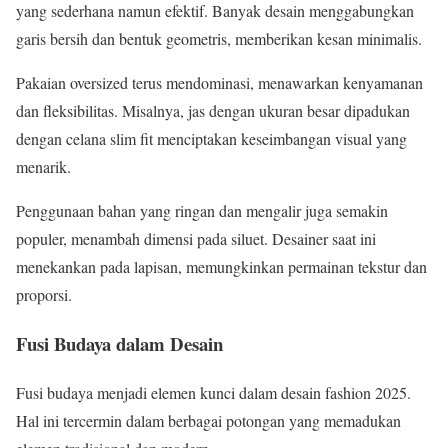
yang sederhana namun efektif. Banyak desain menggabungkan
garis bersih dan bentuk geometris, memberikan kesan minimalis.
Pakaian oversized terus mendominasi, menawarkan kenyamanan
dan fleksibilitas. Misalnya, jas dengan ukuran besar dipadukan
dengan celana slim fit menciptakan keseimbangan visual yang
menarik.
Penggunaan bahan yang ringan dan mengalir juga semakin
populer, menambah dimensi pada siluet. Desainer saat ini
menekankan pada lapisan, memungkinkan permainan tekstur dan
proporsi.
Fusi Budaya dalam Desain
Fusi budaya menjadi elemen kunci dalam desain fashion 2025.
Hal ini tercermin dalam berbagai potongan yang memadukan