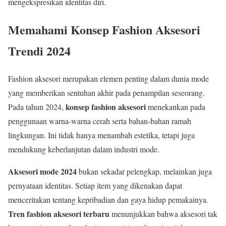
mengekspresikan identitas diri.
Memahami Konsep Fashion Aksesori
Trendi 2024
Fashion aksesori merupakan elemen penting dalam dunia mode
yang memberikan sentuhan akhir pada penampilan seseorang.
konsep fashion aksesori
Pada tahun 2024,
menekankan pada
penggunaan warna-warna cerah serta bahan-bahan ramah
lingkungan. Ini tidak hanya menambah estetika, tetapi juga
mendukung keberlanjutan dalam industri mode.
Aksesori mode 2024
bukan sekadar pelengkap, melainkan juga
pernyataan identitas. Setiap item yang dikenakan dapat
menceritakan tentang kepribadian dan gaya hidup pemakainya.
Tren fashion aksesori terbaru
menunjukkan bahwa aksesori tak