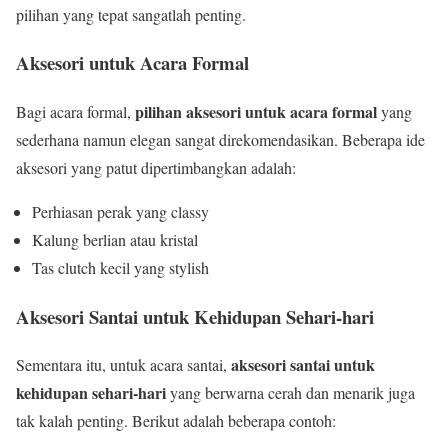
pilihan yang tepat sangatlah penting.
Aksesori untuk Acara Formal
pilihan aksesori untuk acara formal
Bagi acara formal,
yang
sederhana namun elegan sangat direkomendasikan. Beberapa ide
aksesori yang patut dipertimbangkan adalah:
Perhiasan perak yang classy
Kalung berlian atau kristal
Tas clutch kecil yang stylish
Aksesori Santai untuk Kehidupan Sehari-hari
aksesori santai untuk
Sementara itu, untuk acara santai,
kehidupan sehari-hari
yang berwarna cerah dan menarik juga
tak kalah penting. Berikut adalah beberapa contoh: