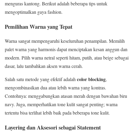
menguras kantong. Berikut adalah beberapa tips untuk
mengoptimalkan gaya fashion.
Pemilihan Warna yang Tepat
Warna sangat mempengaruhi keseluruhan penampilan. Memilih
palet warna yang harmonis dapat menciptakan kesan anggun dan
modern. Pilih warna netral seperti hitam, putih, atau beige sebagai
dasar, lalu tambahkan aksen warna cerah.
color blocking
Salah satu metode yang efektif adalah
,
mengombinasikan dua atau lebih warna yang kontras.
Contohnya: menggabungkan atasan merah dengan bawahan biru
navy. Juga, memperhatikan tone kulit sangat penting; warna
tertentu bisa terlihat lebih baik pada beberapa tone kulit.
Layering dan Aksesori sebagai Statement