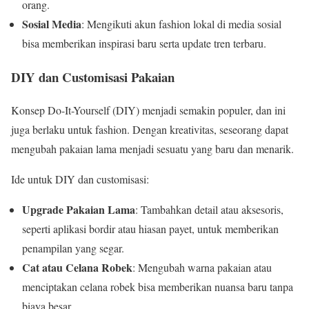
orang.
Sosial Media
: Mengikuti akun fashion lokal di media sosial
bisa memberikan inspirasi baru serta update tren terbaru.
DIY dan Customisasi Pakaian
Konsep Do-It-Yourself (DIY) menjadi semakin populer, dan ini
juga berlaku untuk fashion. Dengan kreativitas, seseorang dapat
mengubah pakaian lama menjadi sesuatu yang baru dan menarik.
Ide untuk DIY dan customisasi:
Upgrade Pakaian Lama
: Tambahkan detail atau aksesoris,
seperti aplikasi bordir atau hiasan payet, untuk memberikan
penampilan yang segar.
Cat atau Celana Robek
: Mengubah warna pakaian atau
menciptakan celana robek bisa memberikan nuansa baru tanpa
biaya besar.