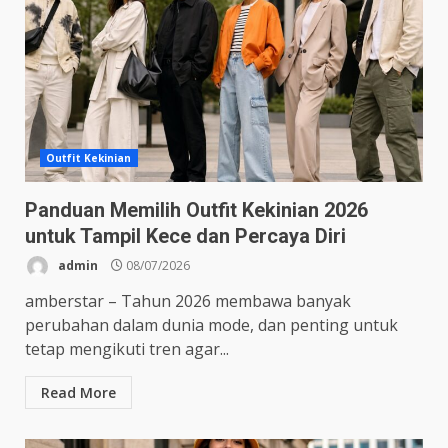
Outfit Kekinian
Panduan Memilih Outfit Kekinian 2026
untuk Tampil Kece dan Percaya Diri
admin
08/07/2026
amberstar – Tahun 2026 membawa banyak
perubahan dalam dunia mode, dan penting untuk
tetap mengikuti tren agar...
Read More