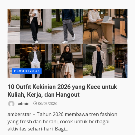
Outfit Kekinian
10 Outfit Kekinian 2026 yang Kece untuk
Kuliah, Kerja, dan Hangout
admin
06/07/2026
amberstar – Tahun 2026 membawa tren fashion
yang fresh dan berani, cocok untuk berbagai
aktivitas sehari-hari. Bagi...