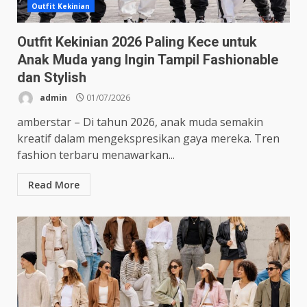
Outfit Kekinian
Outfit Kekinian 2026 Paling Kece untuk
Anak Muda yang Ingin Tampil Fashionable
dan Stylish
admin
01/07/2026
amberstar – Di tahun 2026, anak muda semakin
kreatif dalam mengekspresikan gaya mereka. Tren
fashion terbaru menawarkan...
Read More