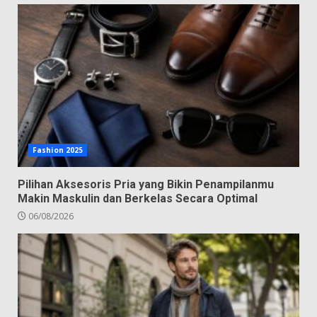
Fashion 2025
Pilihan Aksesoris Pria yang Bikin Penampilanmu
Makin Maskulin dan Berkelas Secara Optimal
06/08/2026