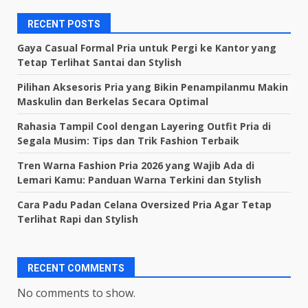
RECENT POSTS
Gaya Casual Formal Pria untuk Pergi ke Kantor yang
Tetap Terlihat Santai dan Stylish
Pilihan Aksesoris Pria yang Bikin Penampilanmu Makin
Maskulin dan Berkelas Secara Optimal
Rahasia Tampil Cool dengan Layering Outfit Pria di
Segala Musim: Tips dan Trik Fashion Terbaik
Tren Warna Fashion Pria 2026 yang Wajib Ada di
Lemari Kamu: Panduan Warna Terkini dan Stylish
Cara Padu Padan Celana Oversized Pria Agar Tetap
Terlihat Rapi dan Stylish
RECENT COMMENTS
No comments to show.