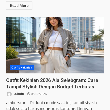
Read More
Outfit Kekinian
Outfit Kekinian 2026 Ala Selebgram: Cara
Tampil Stylish Dengan Budget Terbatas
admin
05/07/2026
amberstar – Di dunia mode saat ini, tampil stylish
tidak selalu harus menguras kantong. Dengan