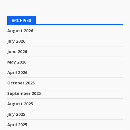
ARCHIVES
August 2026
July 2026
June 2026
May 2026
April 2026
October 2025
September 2025
August 2025
July 2025
April 2025