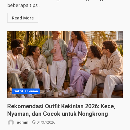
beberapa tips...
Read More
Outfit Kekinian
Rekomendasi Outfit Kekinian 2026: Kece,
Nyaman, dan Cocok untuk Nongkrong
admin
04/07/2026