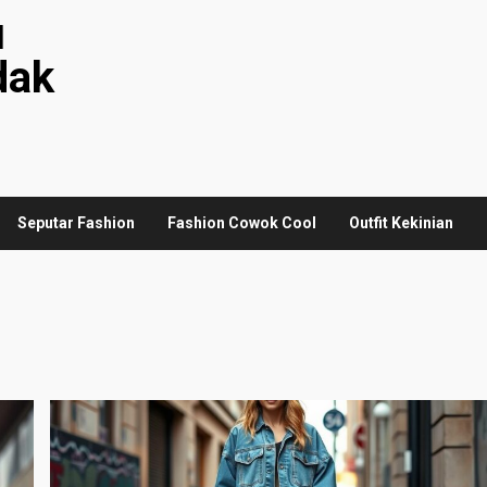
u
dak
Seputar Fashion
Fashion Cowok Cool
Outfit Kekinian