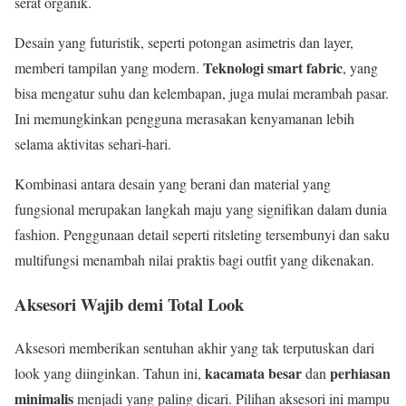
serat organik.
Desain yang futuristik, seperti potongan asimetris dan layer,
Teknologi smart fabric
memberi tampilan yang modern.
, yang
bisa mengatur suhu dan kelembapan, juga mulai merambah pasar.
Ini memungkinkan pengguna merasakan kenyamanan lebih
selama aktivitas sehari-hari.
Kombinasi antara desain yang berani dan material yang
fungsional merupakan langkah maju yang signifikan dalam dunia
fashion. Penggunaan detail seperti ritsleting tersembunyi dan saku
multifungsi menambah nilai praktis bagi outfit yang dikenakan.
Aksesori Wajib demi Total Look
Aksesori memberikan sentuhan akhir yang tak terputuskan dari
kacamata besar
perhiasan
look yang diinginkan. Tahun ini,
dan
minimalis
menjadi yang paling dicari. Pilihan aksesori ini mampu