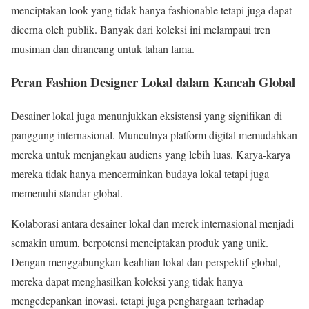
menciptakan look yang tidak hanya fashionable tetapi juga dapat
dicerna oleh publik. Banyak dari koleksi ini melampaui tren
musiman dan dirancang untuk tahan lama.
Peran Fashion Designer Lokal dalam Kancah Global
Desainer lokal juga menunjukkan eksistensi yang signifikan di
panggung internasional. Munculnya platform digital memudahkan
mereka untuk menjangkau audiens yang lebih luas. Karya-karya
mereka tidak hanya mencerminkan budaya lokal tetapi juga
memenuhi standar global.
Kolaborasi antara desainer lokal dan merek internasional menjadi
semakin umum, berpotensi menciptakan produk yang unik.
Dengan menggabungkan keahlian lokal dan perspektif global,
mereka dapat menghasilkan koleksi yang tidak hanya
mengedepankan inovasi, tetapi juga penghargaan terhadap