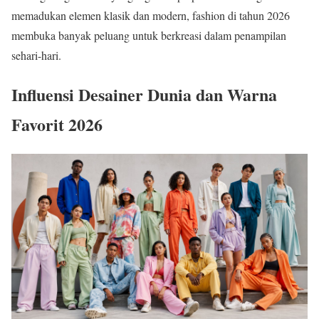
memadukan elemen klasik dan modern, fashion di tahun 2026
membuka banyak peluang untuk berkreasi dalam penampilan
sehari-hari.
Influensi Desainer Dunia dan Warna
Favorit 2026