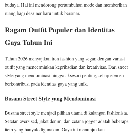
budaya. Hal ini mendorong pertumbuhan mode dan memberikan
ruang bagi desainer baru untuk bersinar.
Ragam Outfit Populer dan Identitas
Gaya Tahun Ini
Tahun 2026 menyajikan tren fashion yang segar, dengan variasi
outfit yang mencerminkan kepribadian dan kreativitas. Dari street
style yang mendominasi hingga aksesori penting, setiap elemen
berkontribusi pada identitas gaya yang unik.
Busana Street Style yang Mendominasi
Busana street style menjadi pilihan utama di kalangan fashionista.
Setelan oversized, jaket denim, dan celana jogger adalah beberapa
item yang banyak digunakan. Gaya ini menunjukkan