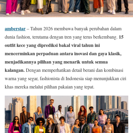
amberstar
– Tahun 2026 membawa banyak perubahan dalam
15
dunia fashion, terutama dengan tren yang terus berkembang.
outfit kece yang diprediksi bakal viral tahun ini
mencerminkan perpaduan antara inovasi dan gaya klasik,
menjadikannya pilihan yang menarik untuk semua
kalangan.
Dengan memperhatikan detail berani dan kombinasi
warna yang segar, fashionista di Indonesia siap menunjukkan ciri
khas mereka melalui pilihan pakaian yang tepat.