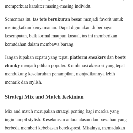
memperkuat karakter masing-masing individu.
tas tote berukuran besar
Sementara itu,
menjadi favorit untuk
meningkatkan kenyamanan. Dapat digunakan di berbagai
kesempatan, baik formal maupun kasual, tas ini memberikan
kemudahan dalam membawa barang.
platform sneakers
boots
Jangan lupakan sepatu yang tepat;
dan
chunky
menjadi pilihan populer. Kombinasi aksesori yang tepat
mendukung keseluruhan penampilan, menjadikannya lebih
menarik dan stylish.
Strategi Mix and Match Kekinian
Mix and match merupakan strategi penting bagi mereka yang
ingin tampil stylish. Keselarasan antara atasan dan bawahan yang
berbeda memberi kebebasan berekspresi. Misalnya, memadukan