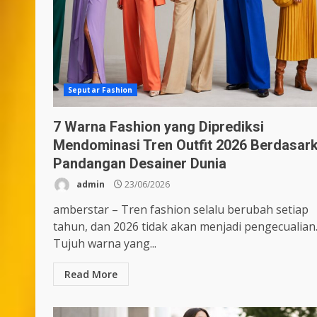
Seputar Fashion
7 Warna Fashion yang Diprediksi
Mendominasi Tren Outfit 2026 Berdasar
Pandangan Desainer Dunia
admin
23/06/2026
amberstar – Tren fashion selalu berubah setiap
tahun, dan 2026 tidak akan menjadi pengecualian
Tujuh warna yang...
Read More