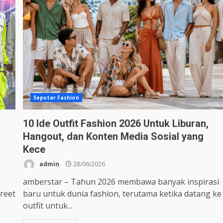
Seputar Fashion
10 Ide Outfit Fashion 2026 Untuk Liburan,
Hangout, dan Konten Media Sosial yang
Kece
admin
28/06/2026
amberstar – Tahun 2026 membawa banyak inspirasi
reet
baru untuk dunia fashion, terutama ketika datang ke
outfit untuk...