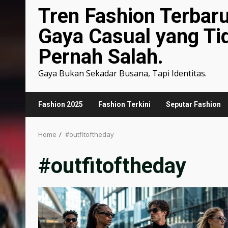
Tren Fashion Terbar
Gaya Casual yang Ti
Pernah Salah.
Gaya Bukan Sekadar Busana, Tapi Identitas.
Fashion 2025
Fashion Terkini
Seputar Fashion
Home
#outfitoftheday
#outfitoftheday