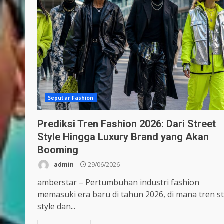
Seputar Fashion
Prediksi Tren Fashion 2026: Dari Street
Style Hingga Luxury Brand yang Akan
Booming
admin
29/06/2026
amberstar – Pertumbuhan industri fashion
memasuki era baru di tahun 2026, di mana tren st
style dan...