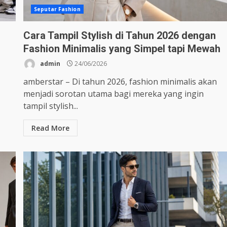
Seputar Fashion
Cara Tampil Stylish di Tahun 2026 dengan
Fashion Minimalis yang Simpel tapi Mewah
admin
24/06/2026
amberstar – Di tahun 2026, fashion minimalis akan
menjadi sorotan utama bagi mereka yang ingin
tampil stylish...
Read More