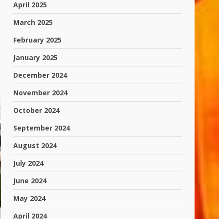
April 2025
March 2025
February 2025
January 2025
December 2024
November 2024
October 2024
September 2024
August 2024
July 2024
June 2024
May 2024
April 2024