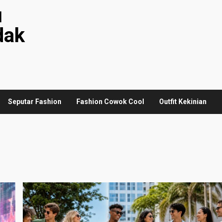
u
dak
Seputar Fashion
Fashion Cowok Cool
Outfit Kekinian