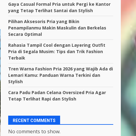
Gaya Casual Formal Pria untuk Pergi ke Kantor
yang Tetap Terlihat Santai dan Stylish
Pilihan Aksesoris Pria yang Bikin
Penampilanmu Makin Maskulin dan Berkelas
Secara Optimal
Rahasia Tampil Cool dengan Layering Outfit
Pria di Segala Musim: Tips dan Trik Fashion
Terbaik
Tren Warna Fashion Pria 2026 yang Wajib Ada di
Lemari Kamu: Panduan Warna Terkini dan
Stylish
Cara Padu Padan Celana Oversized Pria Agar
Tetap Terlihat Rapi dan Stylish
RECENT COMMENTS
No comments to show.