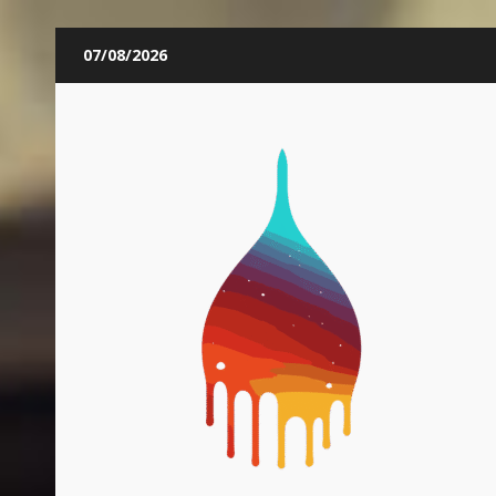
Skip
07/08/2026
to
content