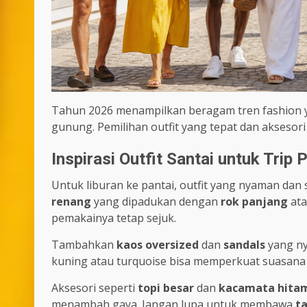
Tahun 2026 menampilkan beragam tren fashion ya
gunung. Pemilihan outfit yang tepat dan aksesori
Inspirasi Outfit Santai untuk Trip 
Untuk liburan ke pantai, outfit yang nyaman dan 
renang
yang dipadukan dengan
rok panjang
at
pemakainya tetap sejuk.
Tambahkan
kaos oversized
dan
sandals
yang ny
kuning atau turquoise bisa memperkuat suasana 
Aksesori seperti
topi besar
dan
kacamata hita
menambah gaya. Jangan lupa untuk membawa
ta