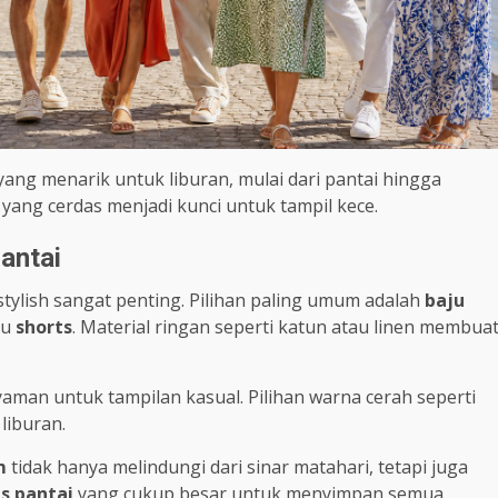
ng menarik untuk liburan, mulai dari pantai hingga
 yang cerdas menjadi kunci untuk tampil kece.
Pantai
stylish sangat penting. Pilihan paling umum adalah
baju
au
shorts
. Material ringan seperti katun atau linen membua
aman untuk tampilan kasual. Pilihan warna cerah seperti
liburan.
m
tidak hanya melindungi dari sinar matahari, tetapi juga
s pantai
yang cukup besar untuk menyimpan semua