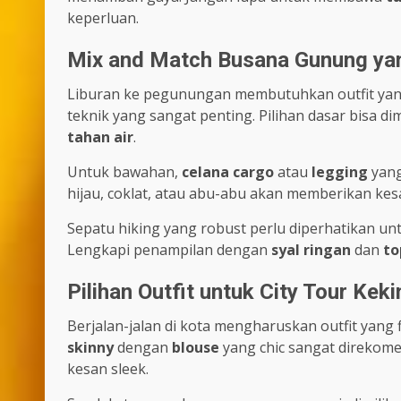
keperluan.
Mix and Match Busana Gunung yan
Liburan ke pegunungan membutuhkan outfit yang
teknik yang sangat penting. Pilihan dasar bisa d
tahan air
.
Untuk bawahan,
celana cargo
atau
legging
yang
hijau, coklat, atau abu-abu akan memberikan ke
Sepatu hiking yang robust perlu diperhatikan unt
Lengkapi penampilan dengan
syal ringan
dan
to
Pilihan Outfit untuk City Tour Keki
Berjalan-jalan di kota mengharuskan outfit yang fl
skinny
dengan
blouse
yang chic sangat direkome
kesan sleek.