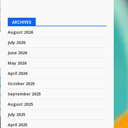
ARCHIVES
August 2026
July 2026
June 2026
May 2026
April 2026
October 2025
September 2025
August 2025
July 2025
April 2025