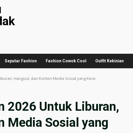
u
dak
Seputar Fashion
Fashion Cowok Cool
Outfit Kekinian
 Liburan, Hangout, dan Konten Media Sosial yang Kece
on 2026 Untuk Liburan,
n Media Sosial yang