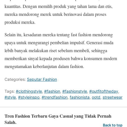
kuantitas. Dengan memilih produk yang tahan lama dan etis,
mereka mendorong merek untuk berinovasi dalam proses
produksi mereka.
Selain itu, kesadaran mereka tentang fast fashion mendorong
upaya untuk mengurangi pembelian impulsif. Generasi muda
lebih banyak melakukan riset sebelum membeli, sehingga
memberikan sinyal kepada produsen bahwa konsumen modern
mengutamakan keberlanjutan dalam fashion.
Categories:
Seputar Fashion
Tags:
#clothingstyle
,
#fashion
,
#fashionstyle
,
#outfitoftheday
,
#style
,
#styleinspo
,
#trendfashion
,
fashionista
,
ootd
,
streetwear
Tren Fashion Terbaru Gaya Casual yang Tidak Pernah
Salah.
Back to top