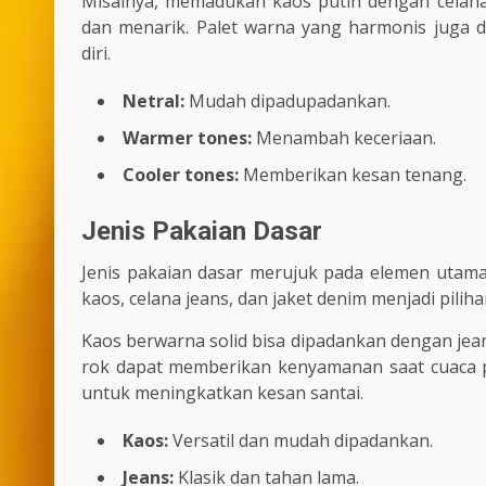
Misalnya, memadukan kaos putih dengan celana
dan menarik. Palet warna yang harmonis juga
diri.
Netral:
Mudah dipadupadankan.
Warmer tones:
Menambah keceriaan.
Cooler tones:
Memberikan kesan tenang.
Jenis Pakaian Dasar
Jenis pakaian dasar merujuk pada elemen utama y
kaos, celana jeans, dan jaket denim menjadi pilih
Kaos berwarna solid bisa dipadankan dengan jeans
rok dapat memberikan kenyamanan saat cuaca p
untuk meningkatkan kesan santai.
Kaos:
Versatil dan mudah dipadankan.
Jeans:
Klasik dan tahan lama.