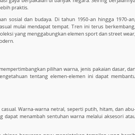
si gaya berpakaian di banyak negara. Seiring berjalanny
ebih praktis.
bahan sosial dan budaya. Di tahun 1950-an hingga 1970-an
asual mulai mendapat tempat. Tren ini terus berkembang
leksi yang menggabungkan elemen sport dan street wear
odern.
 mempertimbangkan pilihan warna, jenis pakaian dasar, da
Pengetahuan tentang elemen-elemen ini dapat membant
casual. Warna-warna netral, seperti putih, hitam, dan abu
ang dapat menambah sentuhan warna melalui aksesori ata