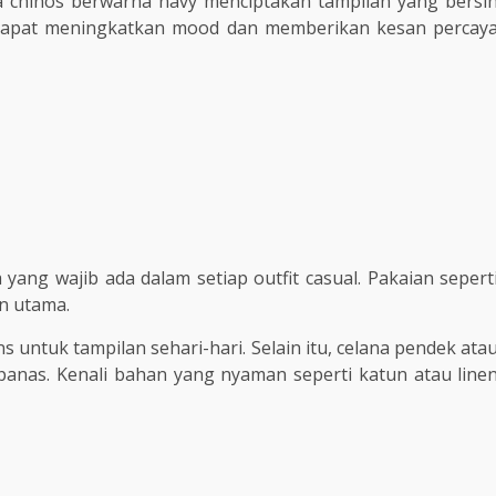
 chinos berwarna navy menciptakan tampilan yang bersi
 dapat meningkatkan mood dan memberikan kesan percay
ang wajib ada dalam setiap outfit casual. Pakaian sepert
an utama.
 untuk tampilan sehari-hari. Selain itu, celana pendek ata
anas. Kenali bahan yang nyaman seperti katun atau line