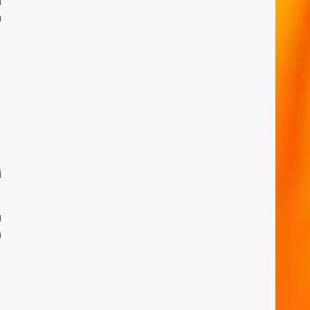
h
a
i
u
n