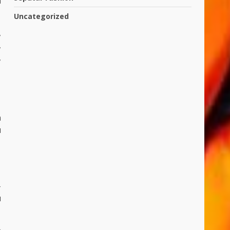
a
Uncategorized
,
,
,
n
u
-
u