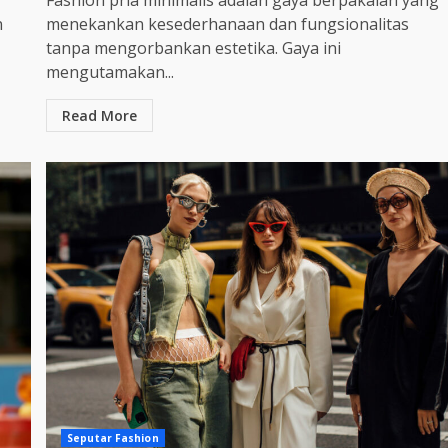
Fashion pria minimalis adalah gaya berpakaian yang
n
menekankan kesederhanaan dan fungsionalitas
tanpa mengorbankan estetika. Gaya ini
mengutamakan...
Read More
Seputar Fashion