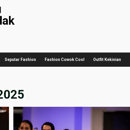
u
dak
Seputar Fashion
Fashion Cowok Cool
Outfit Kekinian
 2025